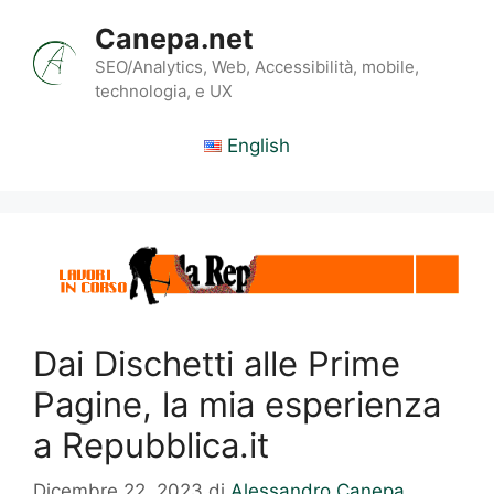
Vai
Canepa.net
al
contenuto
SEO/Analytics, Web, Accessibilità, mobile,
technologia, e UX
English
Dai Dischetti alle Prime
Pagine, la mia esperienza
a Repubblica.it
Dicembre 22, 2023
di
Alessandro Canepa