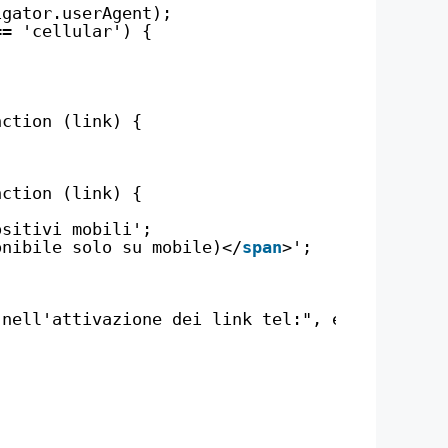
igator.userAgent);
== 'cellular') {
nction (link) {
nction (link) {
ositivi mobili';
onibile solo su mobile)</
span
>';
 nell'attivazione dei link tel:", error);