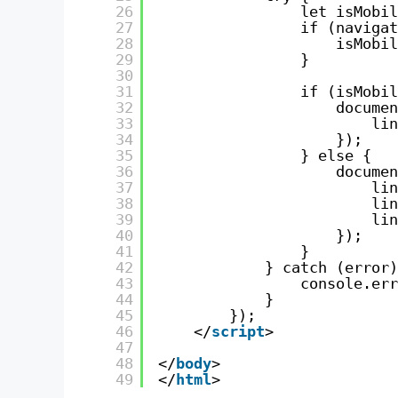
26
let isMobil
27
if (navigat
28
isMobil
29
}
30
31
if (isMobil
32
documen
33
lin
34
});
35
} else {
36
documen
37
lin
38
lin
39
lin
40
});
41
}
42
} catch (error)
43
console.err
44
}
45
});
46
</
script
>
47
48
</
body
>
49
</
html
>