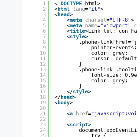
1
<!
DOCTYPE
html>
2
<
html
lang
=
"it"
>
3
<
head
>
4
<
meta
charset
=
"UTF-8"
>
5
<
meta
name
=
"viewport"
c
6
<
title
>Link tel: con Fa
7
<
style
>
8
.phone-link[href="j
9
pointer-events:
10
color: grey;
11
cursor: default
12
}
13
.phone-link .toolti
14
font-size: 0.9e
15
color: grey;
16
}
17
</
style
>
18
</
head
>
19
<
body
>
20
21
<
a
href
=
"javascript:voi
22
23
<
script
>
24
document.addEventLi
25
try {