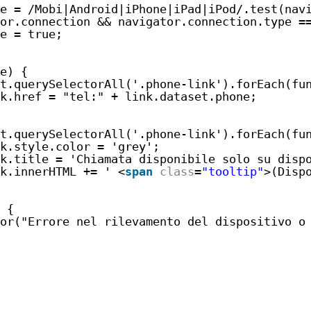
e = /Mobi|Android|iPhone|iPad|iPod/.test(nav
or.connection && navigator.connection.type =
e = true;
e) {
t.querySelectorAll('.phone-link').forEach(fu
k.href = "tel:" + link.dataset.phone;
t.querySelectorAll('.phone-link').forEach(fu
k.style.color = 'grey';
k.title = 'Chiamata disponibile solo su disp
k.innerHTML += ' <
span
class
=
"tooltip"
>(Disp
 {
or("Errore nel rilevamento del dispositivo o