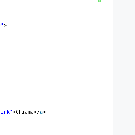
?
0"
>
link"
>Chiama</
a
>