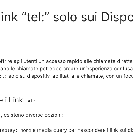
nk “tel:” solo sui Disposi
frire agli utenti un accesso rapido alle chiamate dirett
ortano le chiamate potrebbe creare un’esperienza confusa
solo su dispositivi abilitati alle chiamate, con un foc
el:
e i Link
tel:
, esistono diverse opzioni:
:
e media query per nascondere i link sui di
isplay: none