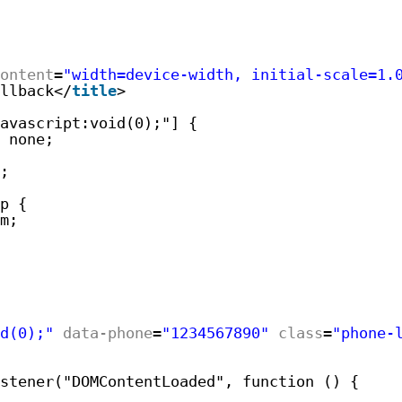
ontent
=
"width=device-width, initial-scale=1.
llback</
title
>
avascript:void(0);"] {
 none;
;
p {
m;
d(0);"
data-phone
=
"1234567890"
class
=
"phone-
stener("DOMContentLoaded", function () {